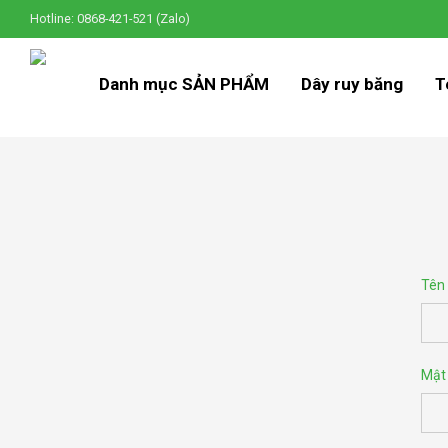
Hotline: 0868-421-521 (Zalo)
Danh mục SẢN PHẨM
Dây ruy băng
T
Tên 
Mật