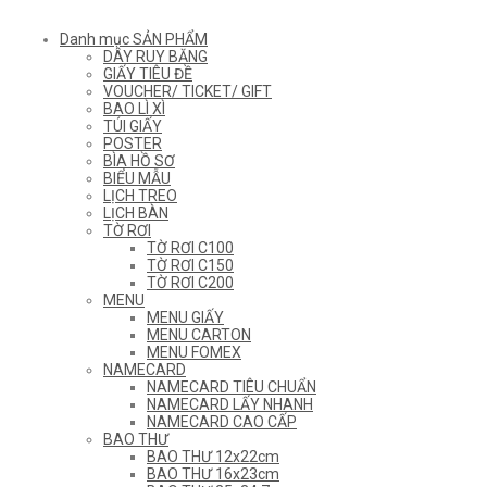
Danh mục SẢN PHẨM
DÂY RUY BĂNG
GIẤY TIÊU ĐỀ
VOUCHER/ TICKET/ GIFT
BAO LÌ XÌ
TÚI GIẤY
POSTER
BÌA HỒ SƠ
BIỂU MẪU
LỊCH TREO
LỊCH BÀN
TỜ RƠI
TỜ RƠI C100
TỜ RƠI C150
TỜ RƠI C200
MENU
MENU GIẤY
MENU CARTON
MENU FOMEX
NAMECARD
NAMECARD TIÊU CHUẨN
NAMECARD LẤY NHANH
NAMECARD CAO CẤP
BAO THƯ
BAO THƯ 12x22cm
BAO THƯ 16x23cm