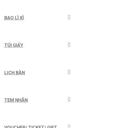
BAO LÌ XÌ
TÚI GIẤY
LỊCH BÀN
TEM NHÃN
VOUCHER/ TICKET/ GIFT