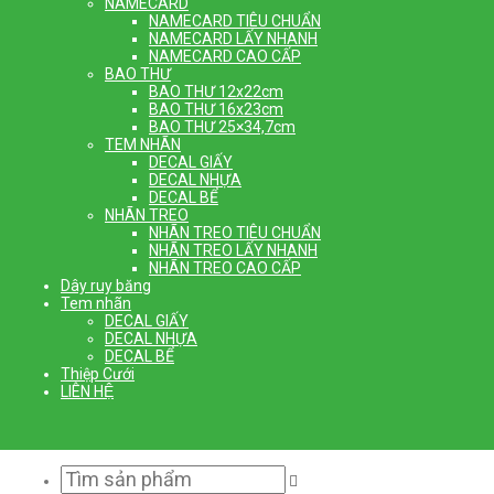
NAMECARD
NAMECARD TIÊU CHUẨN
NAMECARD LẤY NHANH
NAMECARD CAO CẤP
BAO THƯ
BAO THƯ 12x22cm
BAO THƯ 16x23cm
BAO THƯ 25×34,7cm
TEM NHÃN
DECAL GIẤY
DECAL NHỰA
DECAL BỂ
NHÃN TREO
NHÃN TREO TIÊU CHUẨN
NHÃN TREO LẤY NHANH
NHÃN TREO CAO CẤP
Dây ruy băng
Tem nhãn
DECAL GIẤY
DECAL NHỰA
DECAL BỂ
Thiệp Cưới
LIÊN HỆ