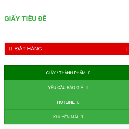
GIẤY TIÊU ĐỀ
ĐẶT HÀNG
GIẤY / THÀNH PHẨM
YÊU CẦU BÁO GIÁ
HOTLINE
KHUYẾN MÃI