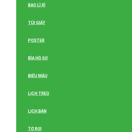
BAO LÌ XÌ
TÚI GIẤY
POSTER
BÌA HỒ SƠ
BIỂU MẪU
LỊCH TREO
LỊCH BÀN
TỜ RƠI