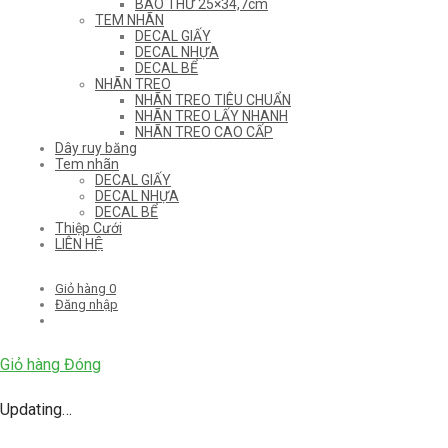
BAO THƯ 25×34,7cm
TEM NHÃN
DECAL GIẤY
DECAL NHỰA
DECAL BỂ
NHÃN TREO
NHÃN TREO TIÊU CHUẨN
NHÃN TREO LẤY NHANH
NHÃN TREO CAO CẤP
Dây ruy băng
Tem nhãn
DECAL GIẤY
DECAL NHỰA
DECAL BỂ
Thiệp Cưới
LIÊN HỆ
Giỏ hàng
0
Đăng nhập
Giỏ hàng
Đóng
Updating…