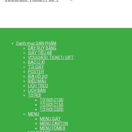
Danh mục SẢN PHẨM
DÂY RUY BĂNG
GIẤY TIÊU ĐỀ
VOUCHER/ TICKET/ GIFT
BAO LÌ XÌ
TÚI GIẤY
POSTER
BÌA HỒ SƠ
BIỂU MẪU
LỊCH TREO
LỊCH BÀN
TỜ RƠI
TỜ RƠI C100
TỜ RƠI C150
TỜ RƠI C200
MENU
MENU GIẤY
MENU CARTON
MENU FOMEX