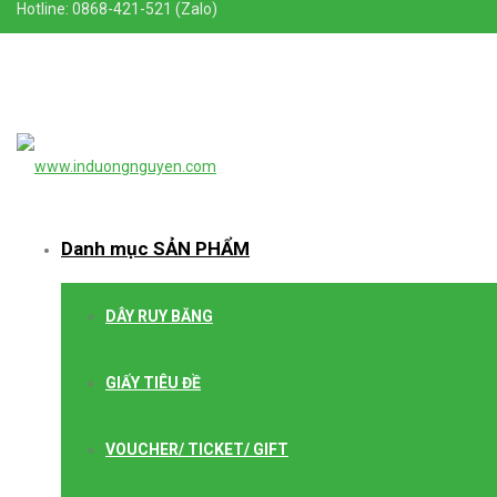
Hotline: 0868-421-521 (Zalo)
Danh mục SẢN PHẨM
DÂY RUY BĂNG
GIẤY TIÊU ĐỀ
VOUCHER/ TICKET/ GIFT