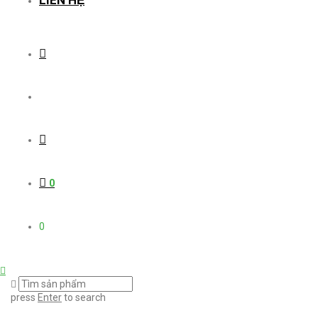
LIÊN HỆ
0
0
press
Enter
to search