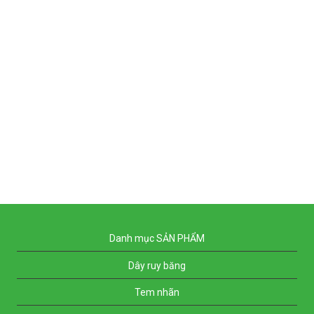
Sled Chair
Minimal Clock
Metric
Coat Stand
Ocean
Danh mục SẢN PHẨM
Dây ruy băng
Tem nhãn