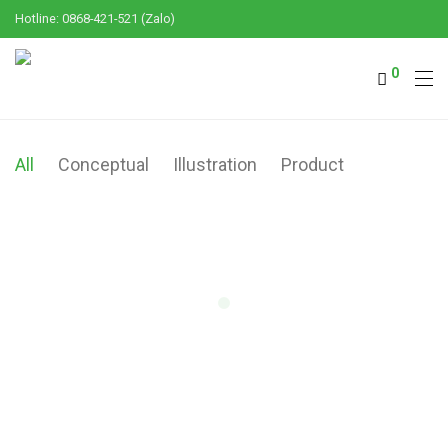
Hotline: 0868-421-521 (Zalo)
0
All
Conceptual
Illustration
Product
Modulamp
Wall Rack
Brushstrokes