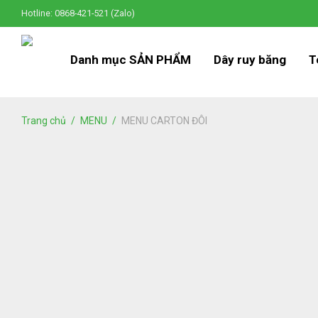
Hotline: 0868-421-521 (Zalo)
Danh mục SẢN PHẨM
Dây ruy băng
T
Trang chủ
/
MENU
/
MENU CARTON ĐÔI