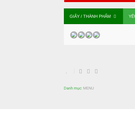
GIẤY / THÀNH PHẨM
YÊU
Danh mục:
MENU